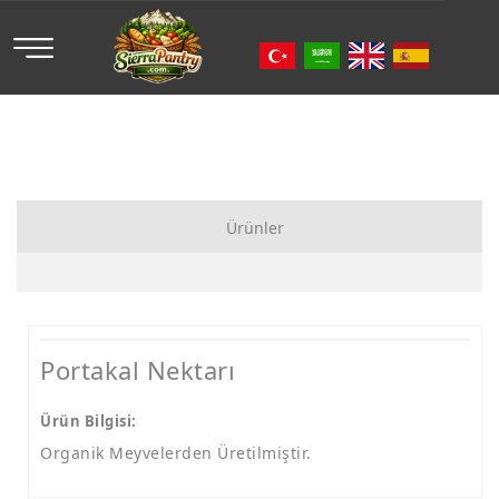
Ürünler
Organik Meyve
Organik Sebze
Portakal Nektarı
Organik Meyve Suyu
Ürün Bilgisi:
Organik Meyvelerden Üretilmiştir.