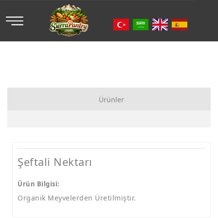
Ürünler
Organik Meyve
Organik Sebze
Şeftali Nektarı
Organik Meyve Suyu
Ürün Bilgisi:
Organik Meyvelerden Üretilmiştir.