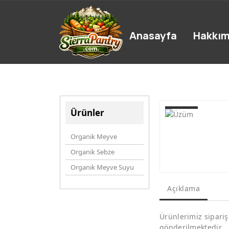
Anasayfa
Hakkım
Ürünler
Organik Meyve
Organik Sebze
Organik Meyve Suyu
Açıklama
Ürünlerimiz sipariş
gönderilmektedir.