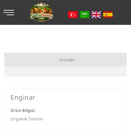
Ürünler
Organik Meyve
Organik Sebze
Enginar
Organik Meyve Suyu
Ürün Bilgisi:
Organik Üretim